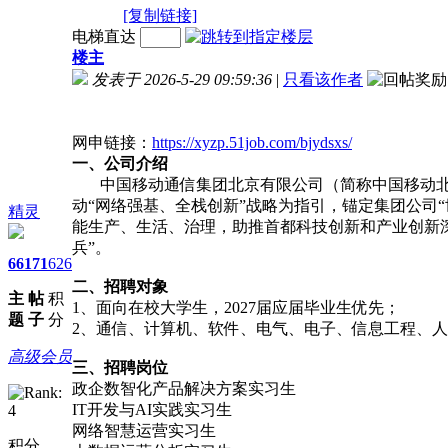
[复制链接]
电梯直达
楼主
发表于 2026-5-29 09:59:36
|
只看该作者
网申链接：
https://xyzp.51job.com/bjydsxs/
一、公司介绍
中国移动通信集团北京有限公司（简称中国移动北京
动“网络强基、全栈创新”战略为指引，锚定集团公司
精灵
能生产、生活、治理，助推首都科技创新和产业创新
兵”。
66
171
626
二、招聘对象
主
帖
积
1、面向在校大学生，2027届应届毕业生优先；
题
子
分
2、通信、计算机、软件、电气、电子、信息工程、
高级会员
三、招聘岗位
政企数智化产品解决方案实习生
IT开发与AI实践实习生
网络智慧运营实习生
积分