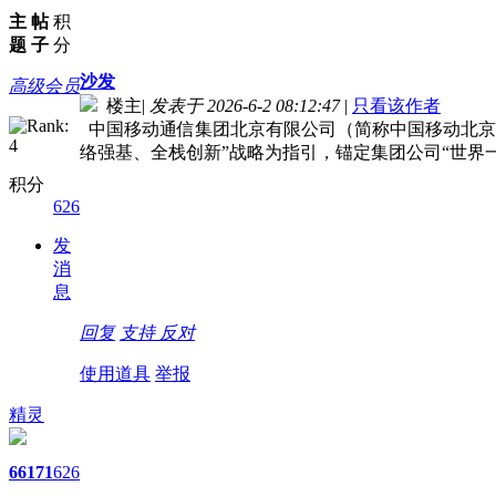
主
帖
积
题
子
分
沙发
高级会员
楼主
|
发表于 2026-6-2 08:12:47
|
只看该作者
中国移动通信集团北京有限公司（简称中国移动北京
络强基、全栈创新”战略为指引，锚定集团公司“世界
积分
626
发
消
息
回复
支持
反对
使用道具
举报
精灵
66
171
626