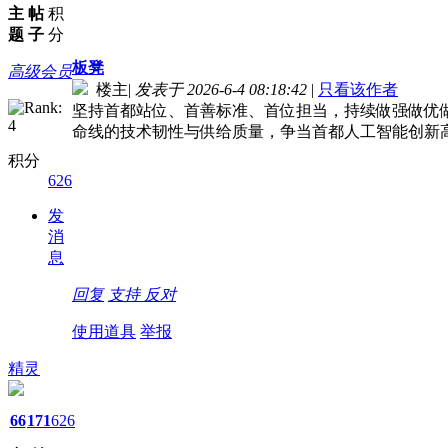
主
帖
积
题
子
分
板凳
高级会员
楼主
|
发表于 2026-6-4 08:18:42
|
只看该作者
坚持首都站位、首善标准、首位担当，持续做强做优做
命线的技术韧性与供给质量，争当首都人工智能创新高
积分
626
发
消
息
回复
支持
反对
使用道具
举报
精灵
66
171
626