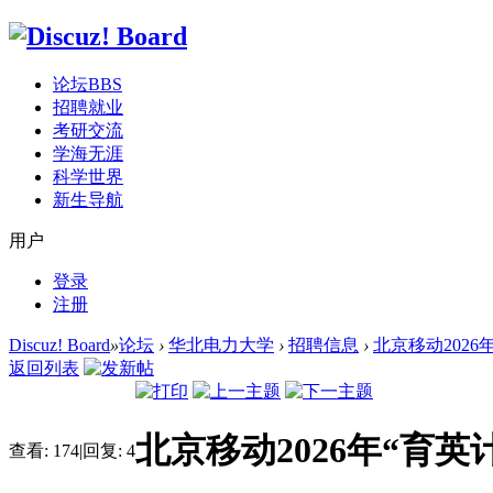
论坛
BBS
招聘就业
考研交流
学海无涯
科学世界
新生导航
用户
登录
注册
Discuz! Board
»
论坛
›
华北电力大学
›
招聘信息
›
北京移动2026
返回列表
北京移动2026年“育
查看:
174
|
回复:
4