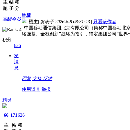
主
帖
积
题
子
分
地板
高级会员
楼主
|
发表于 2026-6-8 08:31:43
|
只看该作者
中国移动通信集团北京有限公司（简称中国移动北京
络强基、全栈创新”战略为指引，锚定集团公司“世界
积分
626
发
消
息
回复
支持
反对
使用道具
举报
精灵
66
171
626
主
帖
积