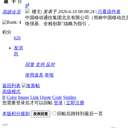
题
子
分
#
5
楼主
|
发表于 2026-6-10 08:08:24
|
只看该作者
高级会员
中国移动通信集团北京有限公司（简称中国移动北京
络强基、全栈创新”战略为指引，
积分
626
发消
息
回复
支持
反对
使用道具
举报
返回列表
高级模式
B
Color
Image
Link
Quote
Code
Smilies
您需要登录后才可以回帖
登录
|
立即注册
本版积分规则
回帖后跳转到最后一页
发表回复
-->