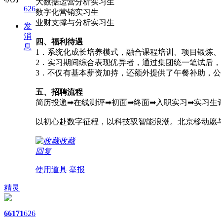
大数据运营分析实习生
626
数字化营销实习生
业财支撑与分析实习生
发
消
四、福利待遇
息
1．系统化成长培养模式，融合课程培训、项目锻炼
2．实习期间综合表现优异者，通过集团统一笔试后，可
3．不仅有基本薪资加持，还额外提供了午餐补助，
五、招聘流程
简历投递➡在线测评➡初面➡终面➡入职实习➡实习生
以初心赴数字征程，以科技驭智能浪潮。北京移动愿
收藏
回复
使用道具
举报
精灵
66
171
626